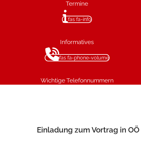
Termine
fas fa-info
Informatives
fas fa-phone-volume
Wichtige Telefonnummern
Einladung zum Vortrag in OÖ