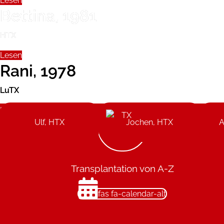
Lesen
Bettina, 1981
HTX
Lesen
Rani, 1978
LuTX
Lesen
Ulf, HTX
Jochen, HTX
A
Transplantation von A-Z
fas fa-calendar-alt