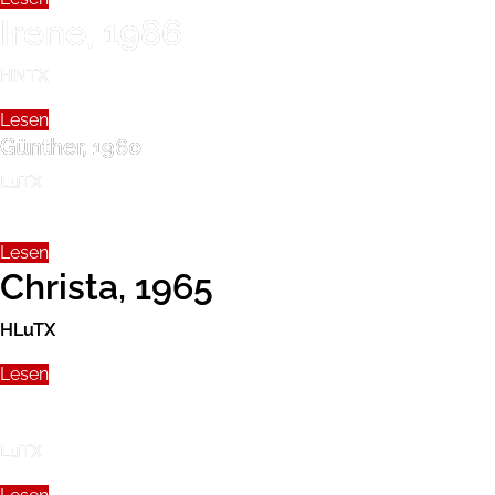
Irene, 1986
HNTX
Lesen
Günther, 1960
LuTX
Lesen
Christa, 1965
HLuTX
Lesen
Maximilian, 1979
LuTX