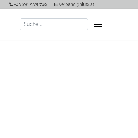
+43 (0)1 5328769
verband@hlutx.at
Suchen