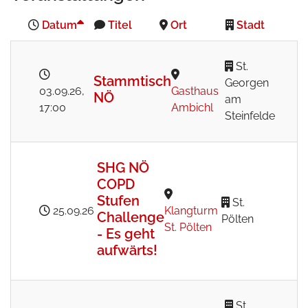
Datum
Titel
Ort
Stadt
St.
Stammtisch
Georgen
03.09.26
,
Gasthaus
NÖ
am
17:00
Ambichl
Steinfelde
SHG NÖ
COPD
Stufen
St.
25.09.26
Klangturm
Challenge
Pölten
St. Pölten
- Es geht
aufwärts!
St.