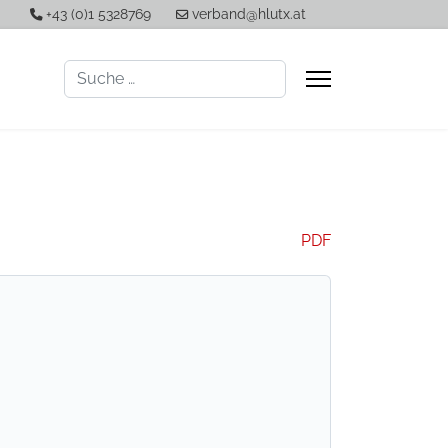
+43 (0)1 5328769
verband@hlutx.at
Suchen
PDF