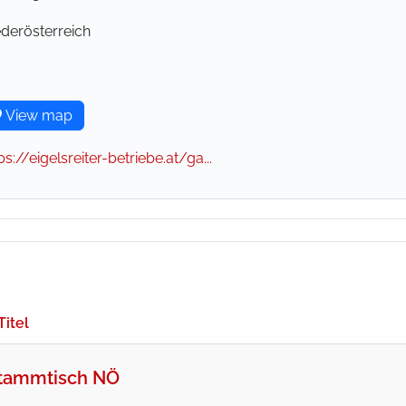
ederösterreich
View map
ps://eigelsreiter-betriebe.at/ga...
Titel
tammtisch NÖ