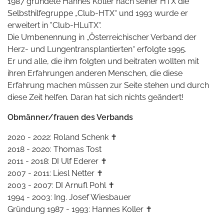
1987 gründete Hannes Koller nach seiner HTX die
Selbsthilfegruppe
„Club-HTX“
und 1993 wurde er
erweitert in "
Club-HLuTX“
.
Die Umbenennung in „
Österreichischer Verband der
Herz- und Lungentransplantierten
“ erfolgte 1995.
Er und alle, die ihm folgten und beitraten wollten mit
ihren Erfahrungen anderen Menschen, die diese
Erfahrung machen müssen zur Seite stehen und durch
diese Zeit helfen. Daran hat sich nichts geändert!
Obmänner/frauen des Verbands
2020 - 2022: Roland Schenk ✝
2018 - 2020: Thomas Tost
2011 - 2018: DI Ulf Ederer ✝
2007 - 2011: Liesl Netter ✝
2003 - 2007: DI Arnufl Pohl ✝
1994 - 2003: Ing. Josef Wiesbauer
Gründung 1987 - 1993: Hannes Koller ✝