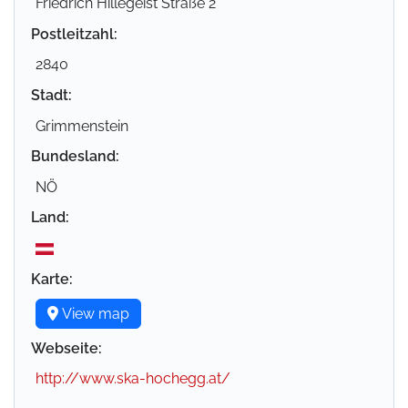
Friedrich Hillegeist Straße 2
Postleitzahl:
2840
Stadt:
Grimmenstein
Bundesland:
NÖ
Land:
Karte:
View map
Webseite:
http://www.ska-hochegg.at/