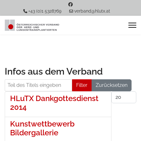
+43 (0)1 5328769
verband@hlutx.at
Infos aus dem Verband
Teil des Titels eingeben
Filter
Zurücksetzen
Anzeige #
HLuTX Dankgottesdienst
2014
Kunstwettbewerb
Bildergallerie