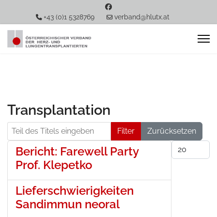
+43 (0)1 5328769
verband@hlutx.at
Transplantation
Teil des Titels eingeben
Filter
Zurücksetzen
Anzeige #
Bericht: Farewell Party
Prof. Klepetko
Lieferschwierigkeiten
Sandimmun neoral