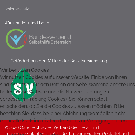
Datenschutz
Wir sind Mitglied beim
Gefördert aus den Mitteln der Sozialversicherung
Wir benutzen Cookies
Wir nutzen Cookies auf unserer Website. Einige von ihnen
sind essenziell für den Betrieb der Seite, während andere uns
helfen, diese Website und die Nutzererfahrung zu
verbessern (Tracking Cookies). Sie können selbst
entscheiden, ob Sie die Cookies zulassen möchten. Bitte
beachten Sie, dass bei einer Ablehnung womöglich nicht
mehr alle Funktionalitäten der Seite zur Verfügung stehen.
© 2026 Österreichischer Verband der Herz- und
Lungentransplantierten. Alle Rechte vorbehalten. Gestaltet und
Akzeptieren
Ablehnen