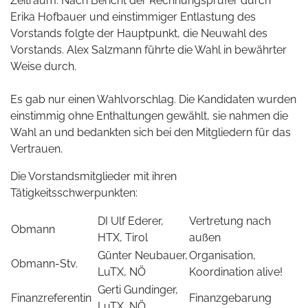
Zeitraum. Nach Bericht der Rechnungsprüfer durch
Erika Hofbauer und einstimmiger Entlastung des
Vorstands folgte der Hauptpunkt, die Neuwahl des
Vorstands. Alex Salzmann führte die Wahl in bewährter
Weise durch.
Es gab nur einen Wahlvorschlag. Die Kandidaten wurden
einstimmig ohne Enthaltungen gewählt, sie nahmen die
Wahl an und bedankten sich bei den Mitgliedern für das
Vertrauen.
Die Vorstandsmitglieder mit ihren
Tätigkeitsschwerpunkten:
DI Ulf Ederer,
Vertretung nach
Obmann
HTX, Tirol
außen
Günter Neubauer,
Organisation,
Obmann-Stv.
LuTX, NÖ
Koordination alive!
Gerti Gundinger,
Finanzreferentin
Finanzgebarung
LuTX, NÖ