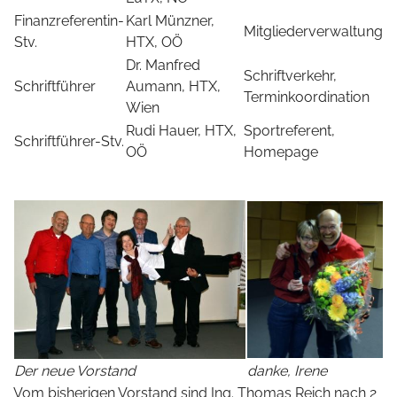
Finanzreferentin-
Karl Münzner,
Mitgliederverwaltung
Stv.
HTX, OÖ
Dr. Manfred
Schriftverkehr,
Schriftführer
Aumann, HTX,
Terminkoordination
Wien
Rudi Hauer, HTX,
Sportreferent,
Schriftführer-Stv.
OÖ
Homepage
Der neue Vorstand
danke, Irene
Vom bisherigen Vorstand sind Ing. Thomas Reich nach 2