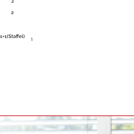
3
2
1+1(Staffel)
1