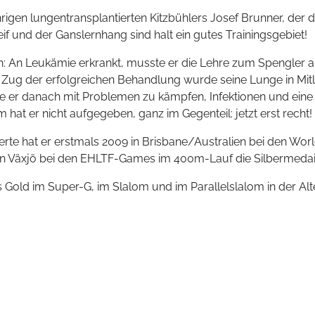
hrigen
lungentransplantierten
Kitzbühlers Josef Brunner, der d
if und der Ganslernhang sind halt ein gutes Trainingsgebiet!
sich: An Leukämie erkrankt, musste er die Lehre zum Spengler
 Zug der erfolgreichen Behandlung wurde seine Lunge in Mitl
tte er danach mit Problemen zu kämpfen, Infektionen und ei
at er nicht aufgegeben, ganz im Gegenteil: jetzt erst recht!
erte hat er erstmals 2009 in Brisbane/Australien bei den Wo
in
Växjö
bei den
EHLTF-Games
im
400m-Lauf
die Silbermedai
ls Gold im Super-G, im Slalom und im Parallelslalom in der Alt