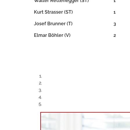
Walter Rettenegger (ST)
1
Kurt Strasser (ST)
1
Josef Brunner (T)
3
Elmar Böhler (V)
2