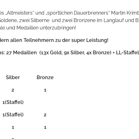
s „Altmeisters“ und „sportlichen Dauerbrenners“ Martin Krim
 Goldene, zwei Silberne und zwei Bronzene im Langlauf und B
ale und Medaillen unterzubringen!
dern allen Teilnehmern zu der super Leistung!
s: 27 Medaillen (
13x
Gold,
9x
Silber,
4x
Bronze) + LL-Staffel
Silber
Bronze
2
1
1(Staffel)
1(Staffel)
2
1
1