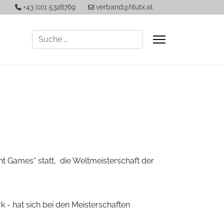
+43 (0)1 5328769
verband@hlutx.at
Suchen
t Games“ statt, die Weltmeisterschaft der
 - hat sich bei den Meisterschaften