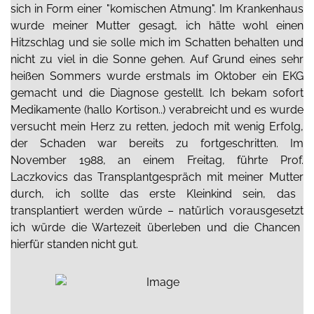
sich in Form einer
"komische
n
Atmung". Im Krankenhaus
wurde meiner Mutter gesagt, ich
hätte wo
hl
einen
Hitzschlag
und sie solle mich im Schatten behalten und
nicht zu viel in die Sonne gehen.
A
uf Grund eines sehr
heißen Sommers wurde erstmals im Oktober ein EKG
gemacht und die Diagnose gestellt.
Ich bekam sofort
Medikamente
(hallo Kortison..)
verabreicht
und es wurde
versucht mein Herz zu retten, jedoch mit wenig Erfolg,
der Schaden war bereits zu
fortgeschritten
.
Im
November 1988,
an einem Freitag,
führte Prof.
La
c
zkovic
s
das Transplantgespräch
mit meine
r Mutter
durch, ich s
ollte
das erste Kleinkind
sein
, das
transplantiert werden würde –
natürlich vorausgesetzt
ich
würde
die Wartezeit überleben
und die Chancen
hierfür standen nicht gut.