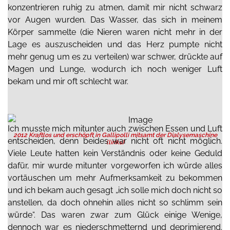
konzentrieren ruhig zu atmen, damit mir nicht schwarz
vor Augen wurden. Das Wasser, das sich in meinem
Körper sammelte (die Nieren waren nicht mehr in der
Lage es auszuscheiden und das Herz pumpte nicht
mehr genug um es zu verteilen) war schwer, drückte auf
Magen und Lunge, wodurch ich noch weniger Luft
bekam und mir oft schlecht war.
Ich musste mich mitunter auch zwischen Essen und Luft
2012 Kraftlos und erschöpft in Gallipolli mitsamt der Dialysemaschine
entscheiden, denn beides war nicht oft nicht möglich.
(links)
Viele Leute hatten kein Verständnis oder keine Geduld
dafür, mir wurde mitunter vorgeworfen ich würde alles
vortäuschen um mehr Aufmerksamkeit zu bekommen
und ich bekam auch gesagt „ich solle mich doch nicht so
anstellen, da doch ohnehin alles nicht so schlimm sein
würde“. Das waren zwar zum Glück einige Wenige,
dennoch war es niederschmetternd und deprimierend.