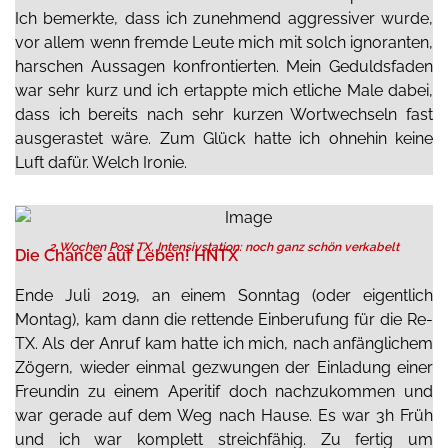
Ich bemerkte, dass ich zunehmend aggressiver wurde,
vor allem wenn fremde Leute mich mit solch ignoranten,
harschen Aussagen konfrontierten. Mein Geduldsfaden
war sehr kurz und ich ertappte mich etliche Male dabei,
dass ich bereits nach sehr kurzen Wortwechseln fast
ausgerastet wäre. Zum Glück hatte ich ohnehin keine
Luft dafür. Welch Ironie.
2 Wochen Post TX, Intensivstation: noch ganz schön verkabelt
Die Chance auf Leben! HNTX
Ende Juli 2019,
an einem Sonntag (oder eigentlich
Montag),
kam dann d
ie
rettende Einberufung
für die Re-
TX.
Als der Anruf kam hatte ich mich,
nach anfänglichem
Zögern,
wieder einmal gezwungen der Einladung einer
Freundin zu einem Aperitif doch nachzukommen und
war gerade auf dem Weg nach Hause. Es war 3h Früh
und ich war komplett streichfähig. Zu fertig um