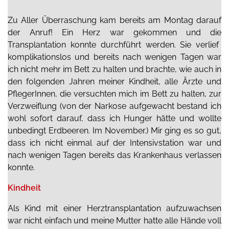
Zu Aller Überraschung
kam
bereits am Montag
darauf
der Anruf!
E
in Herz war gekommen und
die
Transplantation konnte durchführt werden.
Sie verlief
komplikationslos und bereits nach wenigen Tagen
war
ich
nicht mehr im Bett zu halten und brachte, wie auch in
den folgenden Jahren meiner Kindheit, alle Ärzte und
PflegerInnen
, die
versuchten
mich
im Bett
zu halten
, zur
Verzweiflung
(von der Narkose aufgewacht bestand ich
wohl sofort darauf, dass ich Hunger hätte und wollte
unbedingt Erdbeeren. Im November.)
Mir ging es so gut,
dass ich nicht einmal auf der Intensivstation
war
und
nach wenigen Tagen bereits das Krankenhaus verlassen
konnte.
Kindheit
Als Kind mit einer
Herzt
ransplantation aufzuwachsen
war ni
cht
einfach und meine Mutter hatte alle Hände voll