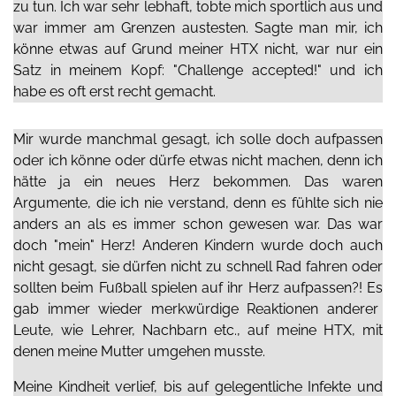
zu tun.
I
ch war
sehr
lebhaft,
tobte mich
sportlich
aus
und
war
immer
am Grenzen austesten.
S
agte man mir,
ich
könne etwas auf Grund meiner HTX nicht
, war nur ein
Satz in meinem Kopf: "Challen
g
e accepted!"
und ich
habe es oft erst recht gemacht.
Mir wurde
manchmal
gesagt, ich solle doch aufpassen
oder ich könne oder dürfe etwas nicht machen, denn ich
hätte ja ein neues Herz bekommen. Das waren
Argumente, die ich nie verstand, denn es fühlte sich nie
anders an als es immer schon gewesen war. Das war
doch "mein" Herz! Anderen Kindern wurde doch auch
nicht gesagt, sie dürfen nicht zu schnell Rad fahren oder
sollten beim Fußball spielen auf ihr Herz aufpassen?!
Es
gab immer wieder merkwürdige Reaktionen anderer
Leute, wie Lehrer, Nachbarn
etc.
, auf meine HTX, mit
denen meine Mutter umgehen musste.
Meine Kindheit verlief, bis auf gelegentliche Infekte und