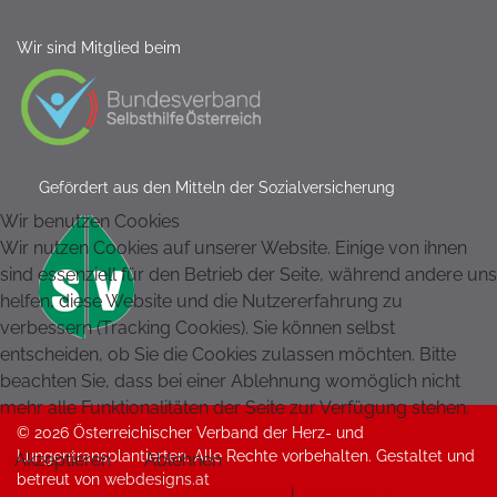
Wir sind Mitglied beim
Gefördert aus den Mitteln der Sozialversicherung
Wir benutzen Cookies
Wir nutzen Cookies auf unserer Website. Einige von ihnen
sind essenziell für den Betrieb der Seite, während andere uns
helfen, diese Website und die Nutzererfahrung zu
verbessern (Tracking Cookies). Sie können selbst
entscheiden, ob Sie die Cookies zulassen möchten. Bitte
beachten Sie, dass bei einer Ablehnung womöglich nicht
mehr alle Funktionalitäten der Seite zur Verfügung stehen.
© 2026 Österreichischer Verband der Herz- und
Lungentransplantierten. Alle Rechte vorbehalten. Gestaltet und
Akzeptieren
Ablehnen
betreut von
webdesigns.at
Weitere Informationen
|
Impressum