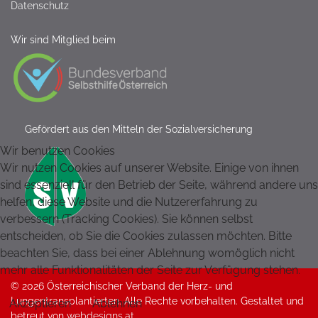
Datenschutz
Wir sind Mitglied beim
Gefördert aus den Mitteln der Sozialversicherung
Wir benutzen Cookies
Wir nutzen Cookies auf unserer Website. Einige von ihnen
sind essenziell für den Betrieb der Seite, während andere uns
helfen, diese Website und die Nutzererfahrung zu
verbessern (Tracking Cookies). Sie können selbst
entscheiden, ob Sie die Cookies zulassen möchten. Bitte
beachten Sie, dass bei einer Ablehnung womöglich nicht
mehr alle Funktionalitäten der Seite zur Verfügung stehen.
© 2026 Österreichischer Verband der Herz- und
Lungentransplantierten. Alle Rechte vorbehalten. Gestaltet und
Akzeptieren
Ablehnen
betreut von
webdesigns.at