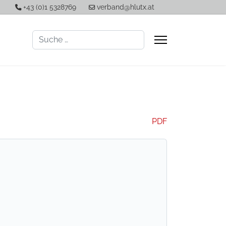
+43 (0)1 5328769
verband@hlutx.at
Suchen
PDF