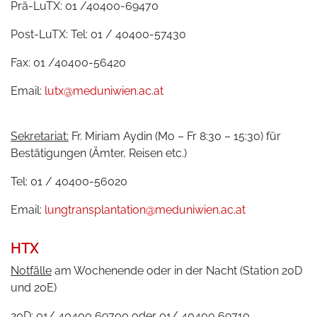
Prä-LuTX: 01 /40400-69470
Post-LuTX: Tel: 01 / 40400-57430
Fax: 01 /40400-56420
Email:
lutx@meduniwien.ac.at
Sekretariat:
Fr. Miriam Aydin (Mo – Fr 8:30 – 15:30) für
Bestätigungen (Ämter, Reisen etc.)
Tel: 01 / 40400-56020
Email:
lungtransplantation@meduniwien.ac.at
HTX
Notfälle
am Wochenende oder in der Nacht (Station 20D
und 20E)
20D: 01/ 40400 69700 oder 01/ 40400 69710