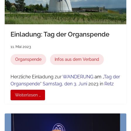
Einladung: Tag der Organspende
11. Mai 2023
Organspende
Infos aus dem Verband
Herzliche Einladung zur
WANDERUNG
am
„
Tag der
Organspende
“
Samstag, den 3. Juni
2023 in
Retz
Weiterlesen …