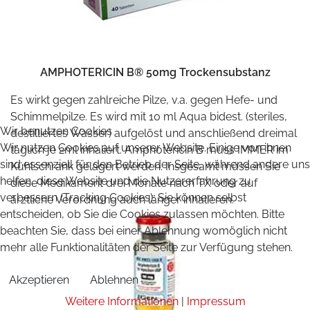
AMPHOTERICIN B® 50mg Trockensubstanz
Es wirkt gegen zahlreiche Pilze, v.a. gegen Hefe- und
Schimmelpilze. Es wird mit 10 ml Aqua bidest. (steriles,
Wir benutzen Cookies
destilliertes Wasser) aufgelöst und anschließend dreimal
Wir nutzen Cookies auf unserer Website. Einige von ihnen
täglich je 2ml inhaliert. Amphotericin B muss IMMER im
sind essenziell für den Betrieb der Seite, während andere uns
Kühlschrank gelagert werden. Insgesamt müssen Sie
helfen, diese Website und die Nutzererfahrung zu
diese Medikament drei Monate nach TX oder auf
verbessern (Tracking Cookies). Sie können selbst
ärztliche Verordnung auch länger inhalieren.
entscheiden, ob Sie die Cookies zulassen möchten. Bitte
beachten Sie, dass bei einer Ablehnung womöglich nicht
mehr alle Funktionalitäten der Seite zur Verfügung stehen.
Akzeptieren
Ablehnen
Weitere Informationen
|
Impressum